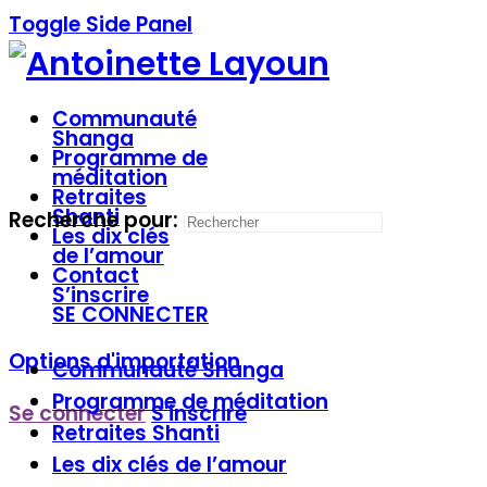
Toggle Side Panel
Communauté
Shanga
Programme de
méditation
Retraites
Shanti
Recherche pour:
Les dix clés
de l’amour
Contact
S’inscrire
SE CONNECTER
Options d'importation
Communauté
Shanga
Programme de
méditation
Se connecter
S'inscrire
Retraites
Shanti
Les dix clés
de l’amour