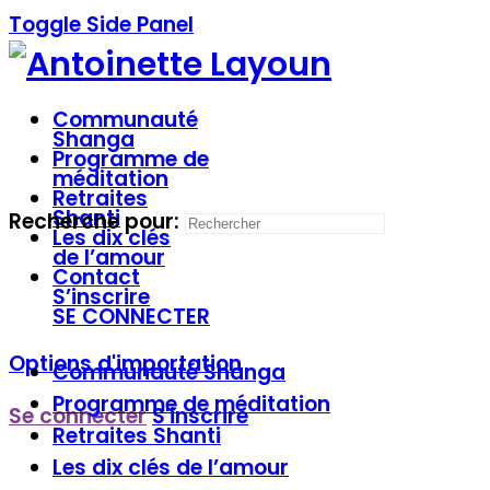
Toggle Side Panel
Communauté
Shanga
Programme de
méditation
Retraites
Shanti
Recherche pour:
Les dix clés
de l’amour
Contact
S’inscrire
SE CONNECTER
Options d'importation
Communauté
Shanga
Programme de
méditation
Se connecter
S'inscrire
Retraites
Shanti
Les dix clés
de l’amour