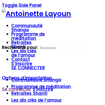
Toggle Side Panel
Communauté
Shanga
Programme de
méditation
Retraites
Shanti
Recherche pour:
Les dix clés
de l’amour
Contact
S’inscrire
SE CONNECTER
Options d'importation
Communauté
Shanga
Programme de
méditation
Se connecter
S'inscrire
Retraites
Shanti
Les dix clés
de l’amour