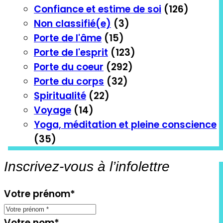
Confiance et estime de soi
(126)
Non classifié(e)
(3)
Porte de l'âme
(15)
Porte de l'esprit
(123)
Porte du coeur
(292)
Porte du corps
(32)
Spiritualité
(22)
Voyage
(14)
Yoga, méditation et pleine conscience
(35)
Inscrivez-vous à l’infolettre
Votre prénom
*
Votre nom
*