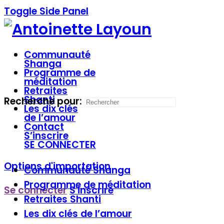
Toggle Side Panel
Communauté
Shanga
Programme de
méditation
Retraites
Shanti
Recherche pour:
Les dix clés
de l’amour
Contact
S’inscrire
SE CONNECTER
Options d'importation
Communauté
Shanga
Programme de
méditation
Se connecter
S'inscrire
Retraites
Shanti
Les dix clés
de l’amour