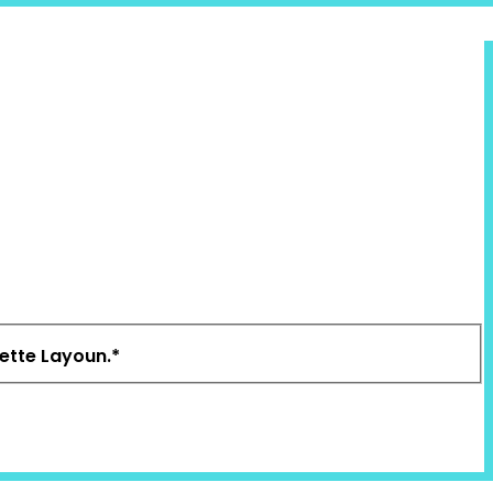
nette Layoun.
*