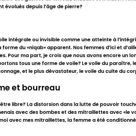
nt évolués depuis l’âge de pierre?
le intégrale ou invisible comme une atteinte à l’inté
 forme du «niqab» apparent. Nos femmes d’ici et d’aille
. Pour ma part, je crois que nous avons encore un lon
tons tous une forme de voile? Le voile du paraître, le vo
rsonnage, et le plus dévastateur, le voile du culte du co
time et bourreau
t être libre? La distorsion dans la lutte de pouvoir tou
enais avec des bombes et des mitraillettes avec «le voi
 moi avec mes mitraillettes, la femme a été conditionn