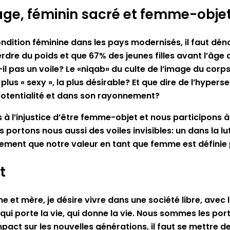
image, féminin sacré et femme-obje
ondition féminine dans les pays modernisés, il faut dén
dre du poids et que 67% des jeunes filles avant l’âge d
st-il pas un voile? Le «niqab» du culte de l’image du c
lus « sexy », la plus désirable? Et que dire de l’hyperse
 potentialité et dans son rayonnement?
à l’injustice d’être femme-objet et nous participons à
ortons nous aussi des voiles invisibles: un dans la lut
lement que notre valeur en tant que femme est définie 
t
mme et mère, je désire vivre dans une société libre, avec
 qui porte la vie, qui donne la vie. Nous sommes les po
pact sur les nouvelles générations, il faut se mettre 