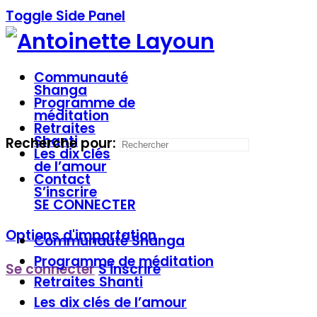
Toggle Side Panel
Communauté
Shanga
Programme de
méditation
Retraites
Shanti
Recherche pour:
Les dix clés
de l’amour
Contact
S’inscrire
SE CONNECTER
Options d'importation
Communauté
Shanga
Programme de
méditation
Se connecter
S'inscrire
Retraites
Shanti
Les dix clés
de l’amour