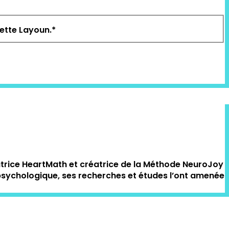
nette Layoun.
*
atrice HeartMath et créatrice de la Méthode NeuroJoy
t psychologique, ses recherches et études l’ont amenée