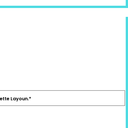
nette Layoun.
*