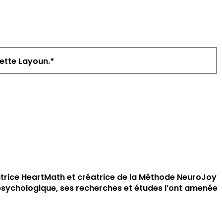
nette Layoun.
*
atrice HeartMath et créatrice de la Méthode NeuroJoy
t psychologique, ses recherches et études l’ont amenée