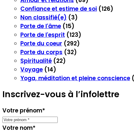
Amour et relations
(69)
Confiance et estime de soi
(126)
Non classifié(e)
(3)
Porte de l'âme
(15)
Porte de l'esprit
(123)
Porte du coeur
(292)
Porte du corps
(32)
Spiritualité
(22)
Voyage
(14)
Yoga, méditation et pleine conscience
(
Inscrivez-vous à l’infolettre
Votre prénom
*
Votre nom
*