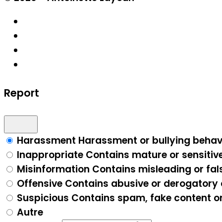
Report
Harassment
Harassment or bullying behav
Inappropriate
Contains mature or sensitiv
Misinformation
Contains misleading or fal
Offensive
Contains abusive or derogatory
Suspicious
Contains spam, fake content o
Autre