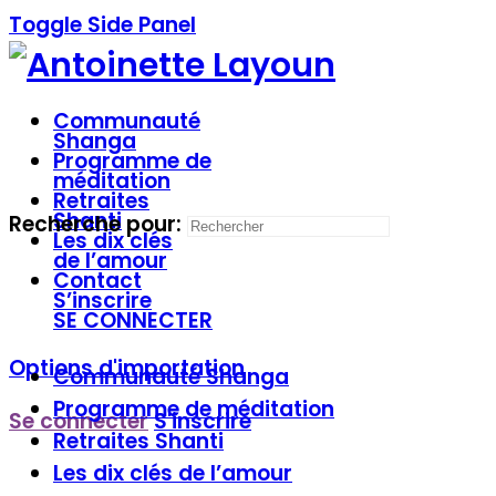
Toggle Side Panel
Communauté
Shanga
Programme de
méditation
Retraites
Shanti
Recherche pour:
Les dix clés
de l’amour
Contact
S’inscrire
SE CONNECTER
Options d'importation
Communauté
Shanga
Programme de
méditation
Se connecter
S'inscrire
Retraites
Shanti
Les dix clés
de l’amour